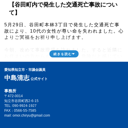
【谷田町内で発生した交通死亡事故につい
て】
5月29日、谷田町本林3丁目で発生した交通死亡事
故により、10代の女性が尊い命を失われました。心
よりご冥福をお祈り申し上げます。
今朝、改めて事故現場を訪れました。すると近隣に
続きを読む
お住まいの方からも、「以前から危険だと感じてい
た」「何とか改善してほしい」との切実な声をお聞
きしました。
愛知県知立市・市議会議員
中島清志
公式サイト
この場所については、知立南小学校コミュニティス
クールをはじめ地域の皆さまから、長年にわたり警
事務所
察へ横断歩道設置の要望が行われてきました。しか
〒472-0014
し、その願いが実現しないまま、今回の痛ましい事
知立市谷田町西2-6-15
TEL: 090-9924-1927
故が発生してしまいました。
FAX：0566-55-7585
mail: omoi.chiryu@gmail.com
交通事故は、利用者一人ひとりの安全意識はもちろ
んのこと、道路環境の整備によって防ぐことができ