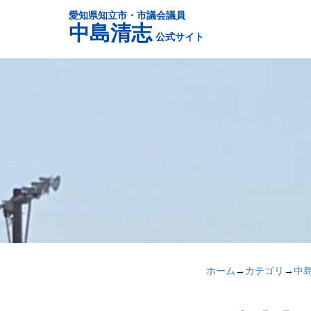
愛知県知立市・市議会議員
中島清志
公式サイト
ホーム
→
カテゴリ
→
中