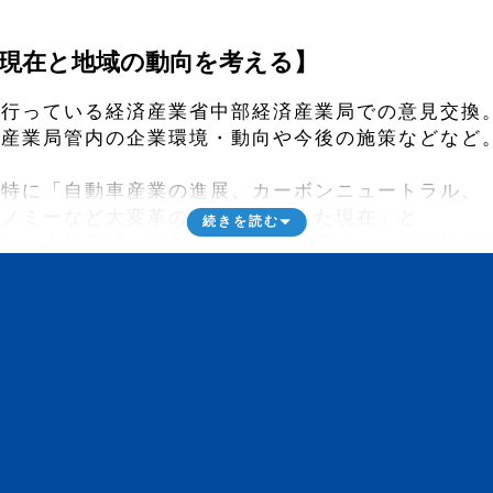
現在と地域の動向を考える】
に行っている経済産業省中部経済産業局での意見交換
済産業局管内の企業環境・動向や今後の施策などなど
、特に「自動車産業の進展、カーボンニュートラル、
コノミーなど大変革の時代に突入した現在」と
続きを読む
ル化や人材育成、産業構造の転換を図るための施策の
年度当初予算でカーボンニュートラル推進事業を実施
し合いから、いろいろなタネから新たな何かが生まれ
しっかりタネを撒く。