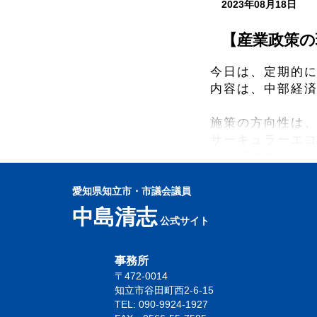
2023年08月18日
【産業政策の
今日は、定期的
内容は、中部経
施策の方向性は
サーキュラーエ
「企業のデジタ
知立市も令和５
愛知県知立市・市議会議員
今日のような話
中島清志
公式サイト
るので、今日も
事務所
〒472-0014
知立市谷田町西2-6-15
TEL: 090-9924-1927