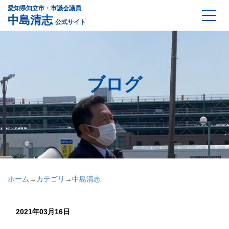
愛知県知立市・市議会議員
中島清志
公式サイト
ブログ
ホーム
→
カテゴリ
→
中島清志
2021年03月16日