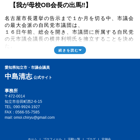
【我が母校OB会長の出馬‼️】
名古屋市長選挙の告示まで１か月を切る中、市議会
の最大会派の自民党市議団は、
１６日午前、総会を開き、市議団に所属する自民党
の元市議会議長の横井利明氏を擁立することを決め
た。
続きを読む
横井利明元名古屋市会議長は、私と同じ中学校の出
身であり、
愛知県知立市・市議会議員
私がまだ中学生の頃から市会議員だった方。
中島清志
公式サイト
私もこの世界に入ってから、保育行政、子育てや地
事務所
域公園と
〒472-0014
民間企業とのコラボなどなどいろいろなお話しをご
知立市谷田町西2-6-15
TEL: 090-9924-1927
本人から直接や
FAX：0566-55-7585
私の同級生や後援会の方々から間接的に聞くことも
mail: omoi.chiryu@gmail.com
多くありました。
ホーム
プロフィール
活動一覧
ブログ
定例会