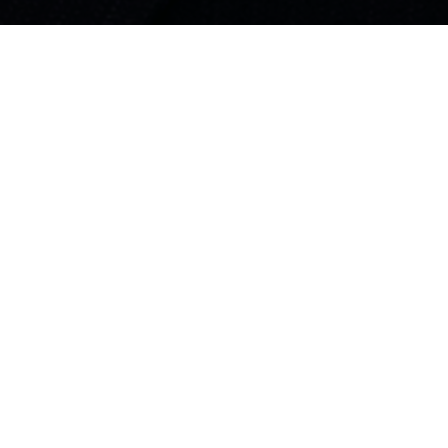
メッセージ
あなたが想う理想の知立はどんなまちですか？
私は、「先人たちが残してくれた知恵」、
「地域に暮らす人と人とのつながり」「新しい発想」や
「みなさんの想い」を合わせ、地域の代表者として、
みなさんが理想とする知立を
精一杯つくっていきたいと思います！！